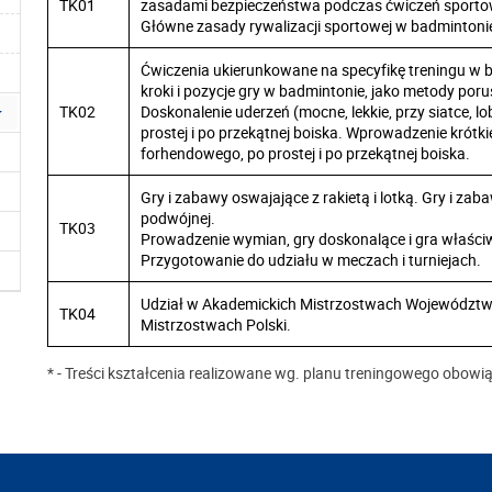
TK01
zasadami bezpieczeństwa podczas ćwiczeń sporto
Główne zasady rywalizacji sportowej w badmintonie
Ćwiczenia ukierunkowane na specyfikę treningu w
kroki i pozycje gry w badmintonie, jako metody porus
TK02
Doskonalenie uderzeń (mocne, lekkie, przy siatce, 
prostej i po przekątnej boiska. Wprowadzenie krót
forhendowego, po prostej i po przekątnej boiska.
Gry i zabawy oswajające z rakietą i lotką. Gry i za
podwójnej.
TK03
Prowadzenie wymian, gry doskonalące i gra właści
Przygotowanie do udziału w meczach i turniejach.
Udział w Akademickich Mistrzostwach Województw
TK04
Mistrzostwach Polski.
* - Treści kształcenia realizowane wg. planu treningowego obow