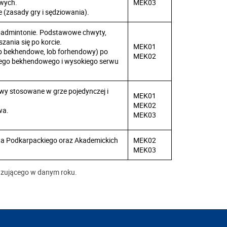
wych.
MEK03
 (zasady gry i sędziowania).
 badmintonie. Podstawowe chwyty,
zania się po korcie.
MEK01
lob bekhendowe, lob forhendowy) po
MEK02
kiego bekhendowego i wysokiego serwu
bawy stosowane w grze pojedynczej i
MEK01
MEK02
wa.
MEK03
a Podkarpackiego oraz Akademickich
MEK02
MEK03
iązującego w danym roku.