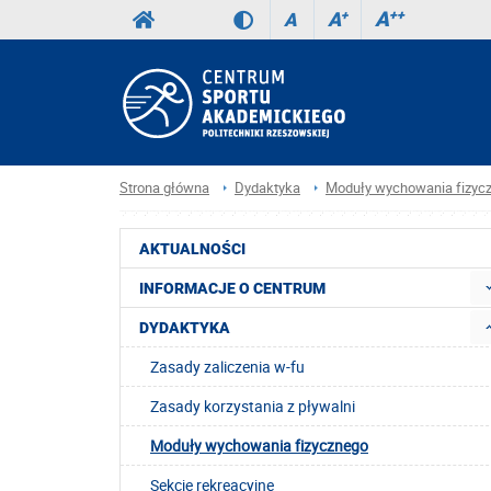
A
++
A
+
A
Strona główna
Dydaktyka
Moduły wychowania fizyc
AKTUALNOŚCI
INFORMACJE O CENTRUM
DYDAKTYKA
Zasady zaliczenia w-fu
Zasady korzystania z pływalni
Moduły wychowania fizycznego
Sekcje rekreacyjne