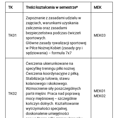
TK
Treści kształcenia w semestrze*
MEK
Zapoznanie z zasadami udziału w
zajęciach, warunkami uzyskania
zaliczenia oraz zasadami
bezpieczeństwa podczas ćwiczeń
TK01
MEK03
sportowych.
Główne zasady rywalizacji sportowej
w Piłce Nożnej Kobiet (zasady gry i
sędziowania) – formuła 7x7
Ćwiczenia ukierunkowane na
specyfikę treningu piłki nożnej.
Ćwiczenia koordynacyjne z piłką.
Stabilizacja tułowia, stawu
kolanowego i skokowego.
Wzmocnienie siły poszczególnych
MEK01
TK02
partii mięśni. Praca nad poprawą
MEK02
mocy mięśniowej – szczególnie
kończyn dolnych. Kształtowanie
wytrzymałości specjalnej,
doskonalenie umiejętności