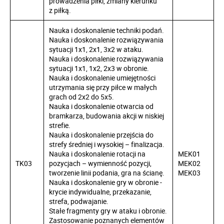
prowadzenia piłki, zmiany kierunku
z piłką.
Nauka i doskonalenie techniki podań.
Nauka i doskonalenie rozwiązywania
sytuacji 1x1, 2x1, 3x2 w ataku.
Nauka i doskonalenie rozwiązywania
sytuacji 1x1, 1x2, 2x3 w obronie.
Nauka i doskonalenie umiejętności
utrzymania się przy piłce w małych
grach od 2x2 do 5x5.
Nauka i doskonalenie otwarcia od
bramkarza, budowania akcji w niskiej
strefie.
Nauka i doskonalenie przejścia do
strefy średniej i wysokiej – finalizacja.
Nauka i doskonalenie rotacji na
MEK01
TK03
pozycjach – wymienność pozycji,
MEK02
tworzenie linii podania, gra na ścianę.
MEK03
Nauka i doskonalenie gry w obronie -
krycie indywidualne, przekazanie,
strefa, podwajanie.
Stałe fragmenty gry w ataku i obronie.
Zastosowanie poznanych elementów