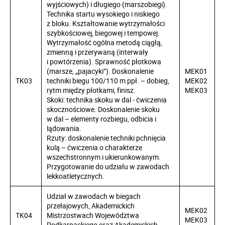
wyjściowych) i długiego (marszobiegi).
Technika startu wysokiego i niskiego
z bloku. Kształtowanie wytrzymałości
szybkościowej, biegowej i tempowej.
Wytrzymałość ogólna metodą ciągłą,
zmienną i przerywaną (interwały
i powtórzenia). Sprawność płotkowa
(marsze, „pajacyki”). Doskonalenie
MEK01
TK03
techniki biegu 100/110 m ppł. – dobieg,
MEK02
rytm między płotkami, finisz.
MEK03
Skoki: technika skoku w dal - ćwiczenia
skocznościowe. Doskonalenie skoku
w dal – elementy rozbiegu, odbicia i
lądowania.
Rzuty: doskonalenie techniki pchnięcia
kulą – ćwiczenia o charakterze
wszechstronnym i ukierunkowanym.
Przygotowanie do udziału w zawodach
lekkoatletycznych.
Udział w zawodach w biegach
przełajowych, Akademickich
MEK02
TK04
Mistrzostwach Województwa
MEK03
Podkarpackiego oraz Akademickich