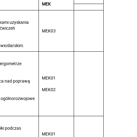
MEK
nkami uzyskania
 ćwiczeń
MEK03
 wioślarskim.
 ergometrze
MEK01
raca nad poprawą
MEK02
ia ogólnorozwojowe
iki podczas
MEK01