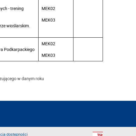
ch - trening
MEK02
MEK03
ze wioślarskim.
MEK02
wa Podkarpackiego
MEK03
iązującego w danym roku
cja dostępności