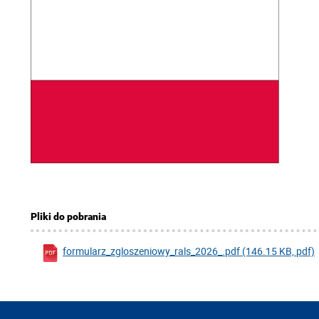
Pliki do pobrania
formularz_zgloszeniowy_rals_2026_.pdf (146.15 KB, pdf)