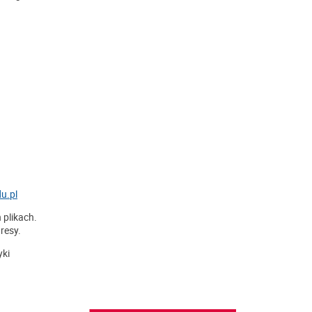
u.pl
 plikach.
resy.
yki