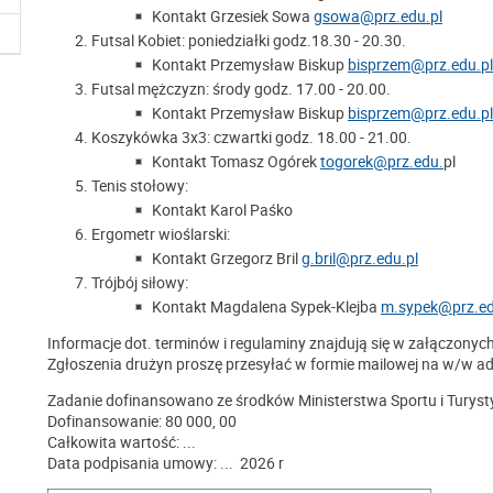
Kontakt Grzesiek Sowa
gsowa@prz.edu.pl
Futsal Kobiet
: poniedziałki godz.18.30 - 20.30.
Kontakt Przemysław Biskup
bisprzem@prz.edu.pl
Futsal mężczyzn
: środy godz. 17.00 - 20.00.
Kontakt Przemysław Biskup
bisprzem@prz.edu.pl
Koszykówka 3x3
: czwartki godz. 18.00 - 21.00.
Kontakt Tomasz Ogórek
togorek@prz.edu.
pl
Tenis stołowy:
Kontakt Karol Paśko
Ergometr wioślarski:
Kontakt Grzegorz Bril
g.bril@prz.edu.pl
Trójbój siłowy:
Kontakt Magdalena Sypek-Klejba
m.sypek@prz.ed
Informacje dot. terminów i regulaminy znajdują się w załączonych
Zgłoszenia drużyn proszę przesyłać w formie mailowej na w/w ad
Zadanie dofinansowano ze środków Ministerstwa Sportu i Turyst
Dofinansowanie: 80 000, 00
Całkowita wartość: ...
Data podpisania umowy: ... 2026 r