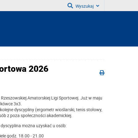
Wyszukaj
ortowa 2026
zeszowskiej Amatorskiej Ligi Sportowej. Już w maju
zykówce 3x3.
olejne dyscypliny (ergometr wioślarski, tenis stołowy,
osób z poza społeczności akademickiej.
h dyscyplina można uzyskać u osób:
iele
godz. 18.00 - 21.00