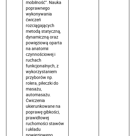
mobilność”. Nauka
poprawnego
wykonywania
ćwiczeń
rozciągających
metodą statyczną,
dynamiczną oraz
powięziową oparta
na anatomii
czynnościowej i
ruchach
funkcjonalnych, z
wykorzystaniem
przyborów np.
rolera, piłeczki do
masażu,
automasażu.
Ćwiczenia
ukierunkowane na
poprawę gibkości,
prawidłowej
ruchomości stawów
i układu
powięziowego.