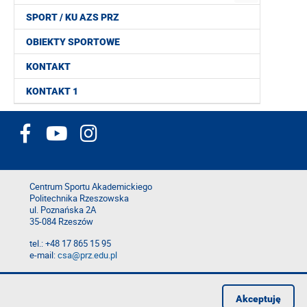
SPORT / KU AZS PRZ
OBIEKTY SPORTOWE
KONTAKT
KONTAKT 1
Centrum Sportu Akademickiego
Politechnika Rzeszowska
ul. Poznańska 2A
35-084 Rzeszów
tel.: +48 17 865 15 95
e-mail:
csa@prz.edu.pl
Deklaracja dostępności
Polityka prywatności
Akceptuję
Zgłoś błąd na stronie