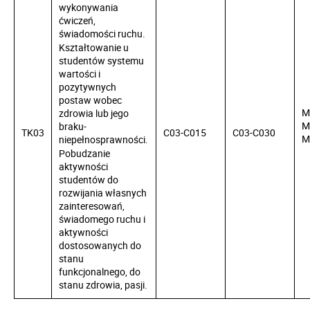
wykonywania
ćwiczeń,
świadomości ruchu.
Kształtowanie u
studentów systemu
wartości i
pozytywnych
postaw wobec
M
zdrowia lub jego
M
braku-
TK03
C03-C015
C03-C030
M
niepełnosprawności.
Pobudzanie
aktywności
studentów do
rozwijania własnych
zainteresowań,
świadomego ruchu i
aktywności
dostosowanych do
stanu
funkcjonalnego, do
stanu zdrowia, pasji.