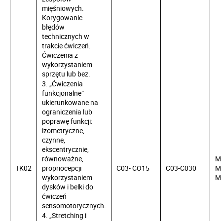
mięśniowych.
Korygowanie
błędów
technicznych w
trakcie ćwiczeń.
Ćwiczenia z
wykorzystaniem
sprzętu lub bez.
3. „Ćwiczenia
funkcjonalne”
ukierunkowane na
ograniczenia lub
poprawę funkcji:
izometryczne,
czynne,
ekscentrycznie,
równoważne,
M
TK02
propriocepcji
C03- CO15
C03-C030
M
wykorzystaniem
M
dysków i belki do
ćwiczeń
sensomotorycznych.
4. „Stretching i