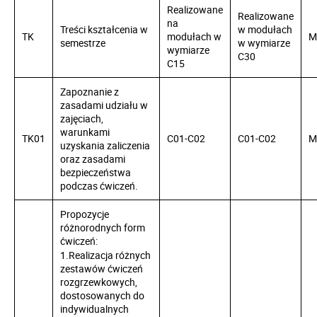
Realizowane
Realizowane
na
Treści kształcenia w
w modułach
TK
modułach w
M
semestrze
w wymiarze
wymiarze
C30
C15
Zapoznanie z
zasadami udziału w
zajęciach,
warunkami
TK01
C01-C02
C01-C02
M
uzyskania zaliczenia
oraz zasadami
bezpieczeństwa
podczas ćwiczeń.
Propozycje
różnorodnych form
ćwiczeń:
1.Realizacja różnych
zestawów ćwiczeń
rozgrzewkowych,
dostosowanych do
indywidualnych